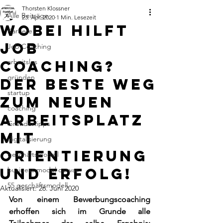
Thorsten Klossner
Alle Beiträge
23. Apr. 2020
1 Min. Lesezeit
Wobei hilft
Karriere
Job
Job Coaching
Coaching?
arbeitslos
gründen
Der beste Weg
startup
zum neuen
coaching
Arbeitsplatz
Gründertipps
mit
digitalisierung
Orientierung
geschäftsmodell
und Erfolg!
business model canvas
55 geschäftsmodell
Aktualisiert:
26. Juni 2020
Von einem Bewerbungscoaching 
erhoffen sich im Grunde alle 